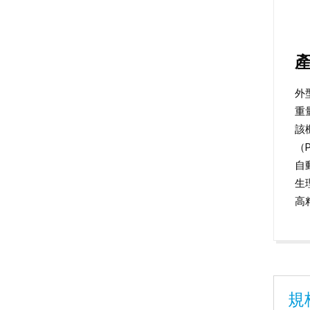
外型
重量
該
（
自
生
高
規