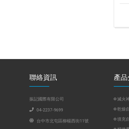
聯絡資訊
產品
振記國際有限公司
滅火神器
乾燥
04-2237-9699
填充
台中市北屯區柳楊西街11號