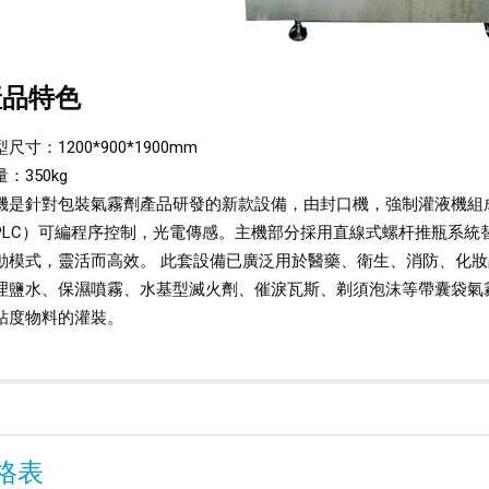
產品特色
尺寸：1200*900*1900mm
：350kg
機是針對包裝氣霧劑產品研發的新款設備，由封口機，強制灌液機組成,
PLC）可編程序控制，光電傳感。主機部分採用直線式螺杆推瓶系統
動模式，靈活而高效。 此套設備已廣泛用於醫藥、衛生、消防、化
理鹽水、保濕噴霧、水基型滅火劑、催淚瓦斯、剃須泡沫等帶囊袋氣
粘度物料的灌裝。
格表